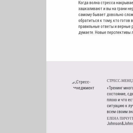
Когда волна стресса накрывае
зашкаливают и вы на грани не
самому бывает довольно слож
обратиться к тому, кто готов 
правильные ответы и верные р
думаете. Новые перспективы л
СТРЕСС-МЕНЕ
«Тренинг мног
состояние, сд
плохо и что е
ситуацию к лу
всем своим з
ЕЛЕНА ПИЧУГ
Johnson&John