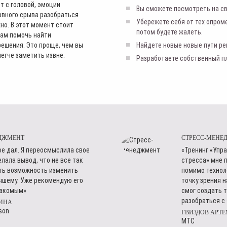
т с головой, эмоции
Вы сможете посмотреть на св
рвного срыва разобраться
Убережете себя от тех опром
но. В этот момент стоит
потом будете жалеть.
вам помочь найти
ешения. Это проще, чем вы
Найдете новые новые пути ре
егче заметить извне.
Разработаете собственный пл
ДЖМЕНТ
СТРЕСС-МЕНЕ
ое дал. Я переосмыслила свое
«Тренинг «Упр
елала вывод, что не все так
стресса» мне п
сть возможность изменить
помимо технол
чшему. Уже рекомендую его
точку зрения н
накомым»
смог создать т
разобраться с 
ИНА
son
ГВИЗДОВ АРТ
МТС