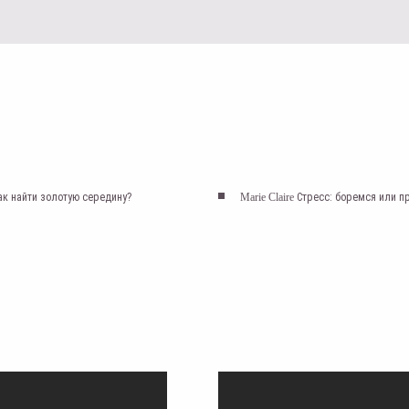
ак найти золотую середину?
Marie Claire
Стресс: боремся или 