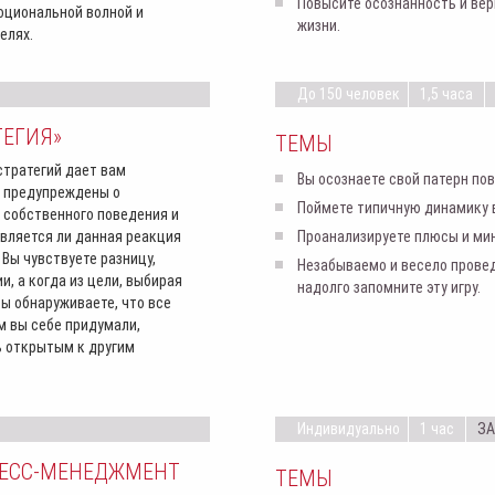
Повысите осознанность и вер
оциональной волной и
жизни.
елях.
До 150 человек
1,5 часа
ТЕГИЯ»
ТЕМЫ
стратегий дает вам
Вы осознаете свой патерн по
 предупреждены о
Поймете типичную динамику 
 собственного поведения и
вляется ли данная реакция
Проанализируете плюсы и мин
 Вы чувствуете разницу,
Незабываемо и весело провед
и, а когда из цели, выбирая
надолго запомните эту игру.
ы обнаруживаете, что все
м вы себе придумали,
ь открытым к другим
Индивидуально
1 час
ЗА
РЕСС-МЕНЕДЖМЕНТ
ТЕМЫ