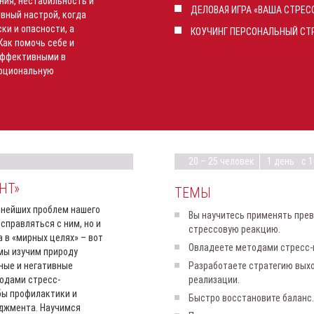
ния, нестабильность и
ДЕЛОВАЯ ИГРА
«ВАША СТРЕС
ивный настрой, когда
ки и опасности, а
КОУЧИНГ
ПЕРСОНАЛЬНЫЙ СТ
Как помочь себе и
эффективными в
моциональную
20 – 25 человек
1 день
с 1
НТ»
ТЕМЫ
внейших проблем нашего
Вы научитесь применять пре
справляться с ним, но и
стрессовую реакцию.
 в «мирных целях» – вот
Овладеете методами стресс
 мы изучим природу
ные и негативные
Разработаете стратегию выхо
одами стресс-
реализации.
бы профилактики и
Быстро восстановите баланс.
джмента. Научимся