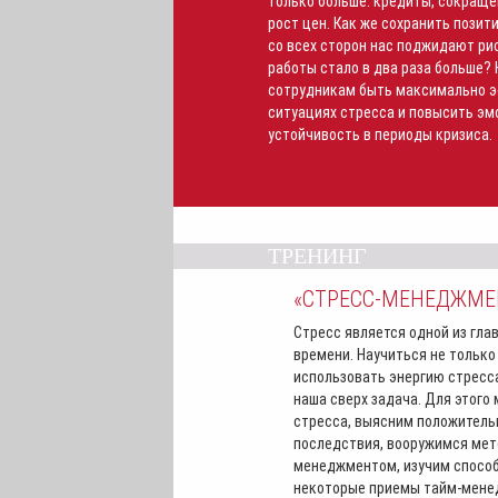
только больше: кредиты, сокраще
рост цен. Как же сохранить позит
со всех сторон нас поджидают рис
работы стало в два раза больше? 
сотрудникам быть максимально 
ситуациях стресса и повысить э
устойчивость в периоды кризиса.
ТРЕНИНГ
«СТРЕСС-МЕНЕДЖМЕ
Стресс является одной из гла
времени. Научиться не только 
использовать энергию стресса
наша сверх задача. Для этого
стресса, выясним положитель
последствия, вооружимся мет
менеджментом, изучим спосо
некоторые приемы тайм-мене